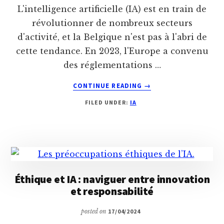
L'intelligence artificielle (IA) est en train de
révolutionner de nombreux secteurs
d'activité, et la Belgique n'est pas à l'abri de
cette tendance. En 2023, l'Europe a convenu
des réglementations …
ABOUT
CONTINUE READING
→
LÉGISLATION
FILED UNDER:
IA
SUR
L’IA
:
COMMENT
LES
ENTREPRISES
S’Y
Éthique et IA : naviguer entre innovation
PRÉPARENT
et responsabilité
?
posted on
17/04/2024