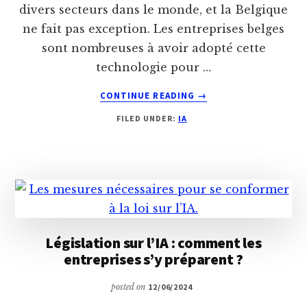
divers secteurs dans le monde, et la Belgique
ne fait pas exception. Les entreprises belges
sont nombreuses à avoir adopté cette
technologie pour …
ABOUT
CONTINUE READING
→
CES
FILED UNDER:
IA
ENTREPRISES
BELGES
QUI
ONT
ADOPTÉ
L’IA
Législation sur l’IA : comment les
entreprises s’y préparent ?
posted on
12/06/2024