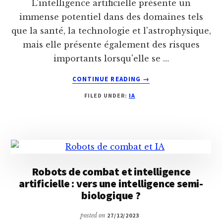
L'intelligence artificielle présente un
immense potentiel dans des domaines tels
que la santé, la technologie et l'astrophysique,
mais elle présente également des risques
importants lorsqu'elle se …
ABOUT
CONTINUE READING
→
10
FILED UNDER:
IA
MENACES
LES
PLUS
DANGEREUSES
DE
L’IA
Robots de combat et intelligence
artificielle : vers une intelligence semi-
biologique ?
posted on
27/12/2023