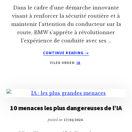
Dans le cadre d'une démarche innovante
visant à renforcer la sécurité routière et à
maintenir l'attention du conducteur sur la
route, BMW s'apprête à révolutionner
l'expérience de conduite avec ses …
ABOUT
CONTINUE READING
→
L’IA
FILED UNDER:
IA
AU
SERVICE
DE
L’HUMAIN
:
BMW
INNOVE
10 menaces les plus dangereuses de l’IA
AVEC
SES
posted on
17/01/2024
LUNETTES
CONNECTÉES