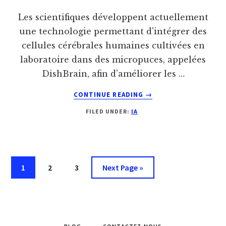
Les scientifiques développent actuellement
une technologie permettant d'intégrer des
cellules cérébrales humaines cultivées en
laboratoire dans des micropuces, appelées
DishBrain, afin d'améliorer les …
ABOUT
CONTINUE READING
→
ROBOTS
FILED UNDER:
IA
DE
COMBAT
ET
INTELLIGENCE
ARTIFICIELLE
Go
Go
Go
Go
1
2
3
Next Page »
:
to
to
to
to
VERS
UNE
page
page
page
INTELLIGENCE
SEMI-
BIOLOGIQUE