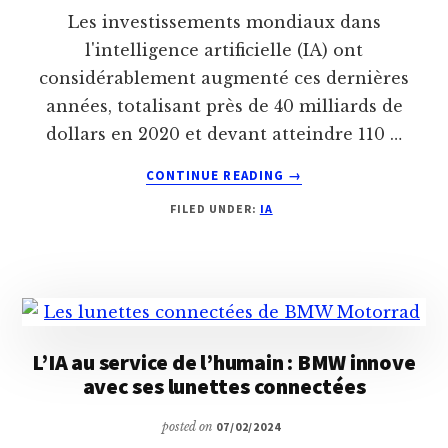
Les investissements mondiaux dans
l'intelligence artificielle (IA) ont
considérablement augmenté ces dernières
années, totalisant près de 40 milliards de
dollars en 2020 et devant atteindre 110 …
ABOUT
CONTINUE READING
→
ÉTHIQUE
FILED UNDER:
IA
ET
IA
:
NAVIGUER
ENTRE
INNOVATION
ET
L’IA au service de l’humain : BMW innove
RESPONSABILITÉ
avec ses lunettes connectées
posted on
07/02/2024