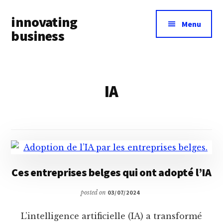
Additional
Skip
innovating
to
menu
Menu
main
business
content
Toute
l’actualité
business
IA
&
innovation
à
portée
de
main
Ces entreprises belges qui ont adopté l’IA
posted on
03/07/2024
L’intelligence artificielle (IA) a transformé