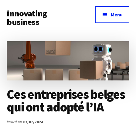
Additional
Skip
Skip
innovating
to
to
menu
Menu
main
primary
business
content
sidebar
Toute
l’actualité
business
&
innovation
à
portée
Ces entreprises belges
de
main
qui ont adopté l’IA
posted on
03/07/2024