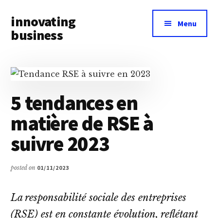
Additional
Skip
Skip
innovating
to
to
menu
Menu
main
primary
business
content
sidebar
Toute
l’actualité
business
&
5 tendances en
innovation
matière de RSE à
à
portée
suivre 2023
de
main
posted on
01/11/2023
La responsabilité sociale des entreprises
(RSE) est en constante évolution, reflétant