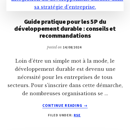
D’INFLATION
?
Guide pratique pour les 5P du
développement durable : conseils et
recommandations
posted on
14/08/2024
Loin d’être un simple mot à la mode, le
développement durable est devenu une
nécessité pour les entreprises de tous
secteurs. Pour s'inscrire dans cette démarche,
de nombreuses organisations se …
ABOUT
CONTINUE READING
→
GUIDE
FILED UNDER:
RSE
PRATIQUE
POUR
LES