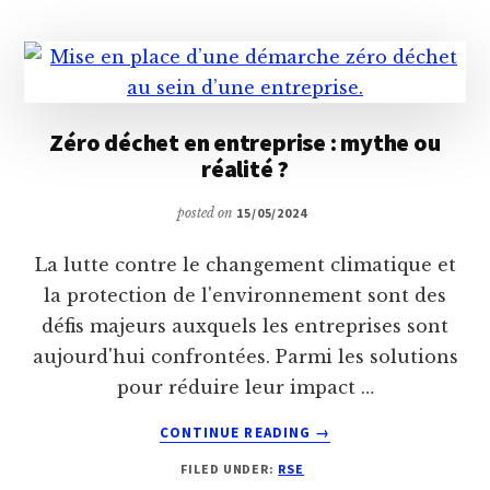
5P
DU
DÉVELOPPEMENT
DURABLE
:
Zéro déchet en entreprise : mythe ou
CONSEILS
réalité ?
ET
RECOMMANDATIONS
posted on
15/05/2024
La lutte contre le changement climatique et
la protection de l'environnement sont des
défis majeurs auxquels les entreprises sont
aujourd'hui confrontées. Parmi les solutions
pour réduire leur impact …
ABOUT
CONTINUE READING
→
ZÉRO
FILED UNDER:
RSE
DÉCHET