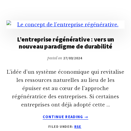
EN
ENTREPRISE
:
MYTHE
OU
RÉALITÉ
L’entreprise régénérative : vers un
?
nouveau paradigme de durabilité
posted on
27/03/2024
L'idée d'un système économique qui revitalise
les ressources naturelles au lieu de les
épuiser est au cœur de l'approche
régénératrice des entreprises. Si certaines
entreprises ont déjà adopté cette …
ABOUT
CONTINUE READING
→
L’ENTREPRISE
FILED UNDER:
RSE
RÉGÉNÉRATIVE