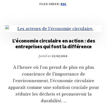
FILED UNDER:
RSE
ET
DIVERSITÉ
:
PLUS
QU’UNE
TENDANCE,
UNE
L’économie circulaire en action : des
NÉCESSITÉ
entreprises qui font la différence
STRATÉGIQUE
posted on
21/02/2024
À l'heure où l'on prend de plus en plus
conscience de l'importance de
l'environnement, l'économie circulaire
apparaît comme une solution cruciale pour
réduire les déchets et promouvoir la
durabilité. …