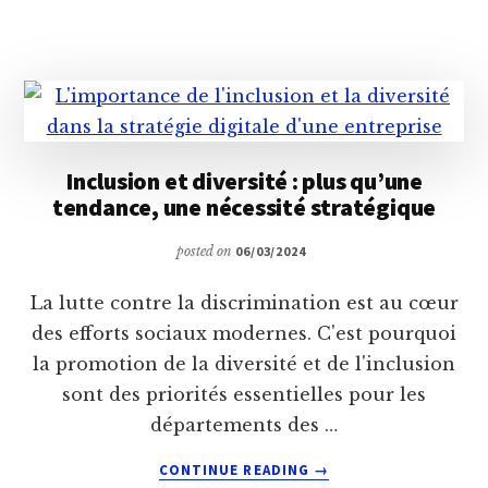
:
VERS
UN
NOUVEAU
PARADIGME
DE
DURABILITÉ
Inclusion et diversité : plus qu’une
tendance, une nécessité stratégique
posted on
06/03/2024
La lutte contre la discrimination est au cœur
des efforts sociaux modernes. C'est pourquoi
la promotion de la diversité et de l'inclusion
sont des priorités essentielles pour les
départements des …
ABOUT
CONTINUE READING
→
INCLUSION