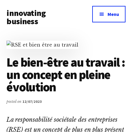
Additional
Skip
Skip
innovating
to
to
menu
Menu
main
primary
business
content
sidebar
Toute
l’actualité
business
&
Le bien-être au travail :
innovation
un concept en pleine
à
portée
évolution
de
main
posted on
12/07/2023
La responsabilité sociétale des entreprises
(RSE) est un concept de plus en plus présent