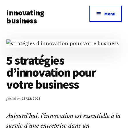
Additional
Skip
Skip
innovating
to
to
menu
Menu
main
primary
business
content
sidebar
Toute
l’actualité
business
&
5 stratégies
innovation
d’innovation pour
à
portée
votre business
de
main
posted on
13/12/2023
Aujourd’hui, l’innovation est essentielle à la
survie d’une entreprise dans un