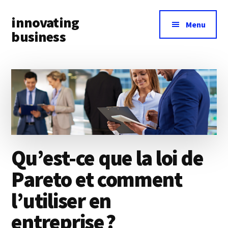
Additional
Skip
Skip
innovating
to
to
menu
Menu
main
primary
business
content
sidebar
Toute
l’actualité
business
&
innovation
à
portée
Qu’est-ce que la loi de
de
main
Pareto et comment
l’utiliser en
entreprise ?