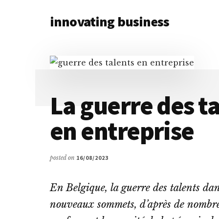
Additional
Skip
Skip
innovating business
to
to
menu
main
primary
Toute
content
sidebar
l’actualité
business
&
innovation
La guerre des ta
à
portée
en entreprise
de
main
posted on
16/08/2023
En Belgique, la guerre des talents dan
nouveaux sommets, d’après de nombreu