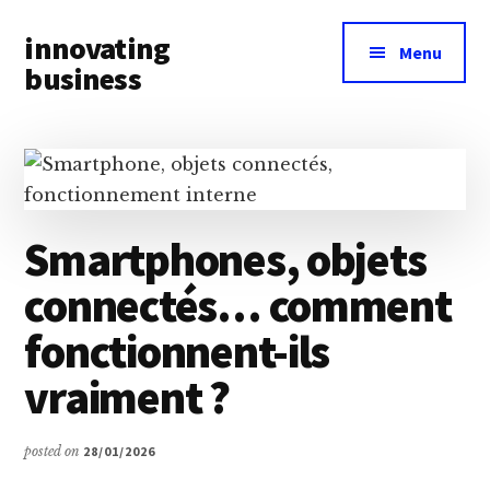
Additional
Skip
Skip
innovating
to
to
menu
Menu
main
primary
business
content
sidebar
Toute
l’actualité
business
&
innovation
Smartphones, objets
à
connectés… comment
portée
de
fonctionnent-ils
main
vraiment ?
posted on
28/01/2026