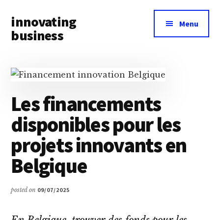
Additional
Skip
Skip
innovating
to
to
menu
Menu
main
primary
business
content
sidebar
Toute
l’actualité
business
&
Les financements
innovation
disponibles pour les
à
portée
projets innovants en
de
Belgique
main
posted on
09/07/2025
En Belgique, trouver des fonds pour les