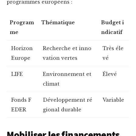
programmes européens :
Program
Thématique
Budget i
me
ndicatif
Horizon
Recherche et inno
Très éle
Europe
vation vertes
vé
LIFE
Environnement et
Élevé
climat
Fonds F
Développement ré
Variable
EDER
gional durable
Mobiliser les financements