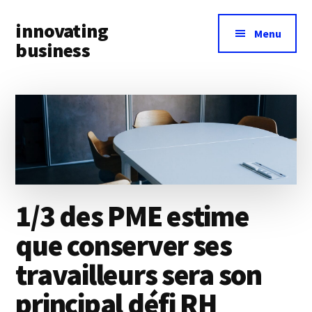
Additional
Skip
Skip
innovating
to
to
menu
Menu
main
primary
business
content
sidebar
Toute
l’actualité
business
&
innovation
à
portée
1/3 des PME estime
de
main
que conserver ses
travailleurs sera son
principal défi RH