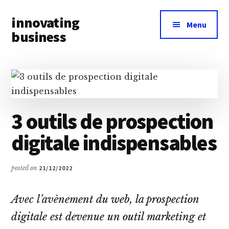
Additional
Skip
Skip
innovating
to
to
menu
Menu
main
primary
business
content
sidebar
Toute
l’actualité
business
&
innovation
3 outils de prospection
à
digitale indispensables
portée
de
main
posted on
21/12/2022
Avec l’avènement du web, la prospection
digitale est devenue un outil marketing et