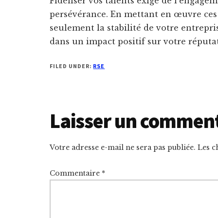
Fidéliser vos talents exige de l’engagem
persévérance. En mettant en œuvre ces 
seulement la stabilité de votre entrepr
dans un impact positif sur votre réputa
FILED UNDER:
RSE
Reader
Laisser un commen
Interactions
Votre adresse e-mail ne sera pas publiée.
Les c
Commentaire
*